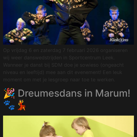
Op vrijdag 6 en zaterdag 7 februari 2026 organiseren
wij weer danswedstrijden in Sportcentrum Leek.
Wanneer je danst bij SDM doe je sowieso (ongeacht
niveau en leeftijd) mee aan dit evenement! Een leuk
moment om met je lesgroep naar toe te werken.
🎉 Dreumesdans in Marum!
🐾💃