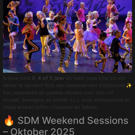
Is jouw kind 𝟯, 𝟰 𝙤𝙛 𝟱 𝙟𝙖𝙖𝙧 én heeft jouw kind zin om
lekker te dansen? Kom dan meedoen met KidsDance! ✨
Een superleuke en speelse dansles voor kids vol
muziek, beweging en plezier o.l.v. onze enthousiaste en
mega ervaren juffen Chayenne en Sabine.
🔥 SDM Weekend Sessions
– Oktober 2025