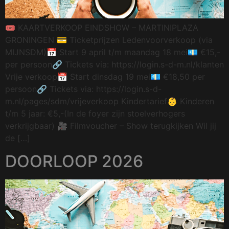
🎟 KAARTVERKOOP EINDSHOW – MARTINIPLAZA
GRONINGEN 💳 Ticketprijzen Ledenvoorverkoop (via
MIJNSDM)📅 Start 9 april t/m maandag 18 mei💶 €15,-
per persoon🔗 Tickets via: https://login.s-d-m.nl/klanten
Vrije verkoop📅 Start dinsdag 19 mei💶 €18,50 per
persoon🔗 Tickets via: https://login.s-d-
m.nl/pages/sdm/vrijeverkoop Kindertarief👶 Kinderen
t/m 5 jaar: €5,-(In de foyer zijn stoelverhogers
verkrijgbaar) 🎥 Filmvoucher – Show terugkijken Wil jij
de […]
DOORLOOP 2026