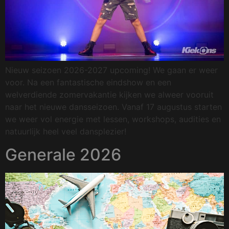
Nieuw seizoen 2026-2027 upcoming! We gaan er weer
voor. Na een fantastische eindshow en een
welverdiende zomervakantie kijken we alweer vooruit
naar het nieuwe dansseizoen. Vanaf 17 augustus starten
we weer vol energie met lessen, workshops, audities en
natuurlijk heel veel dansplezier!
Generale 2026