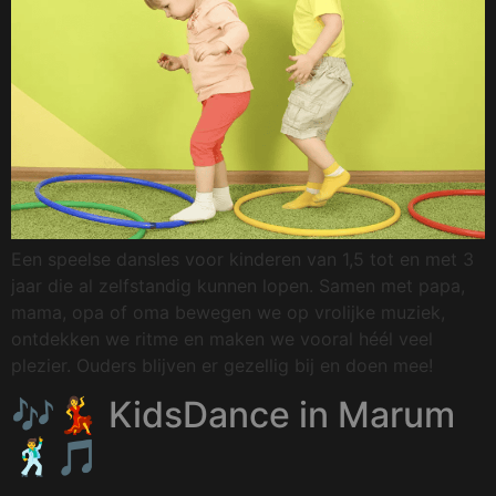
Een speelse dansles voor kinderen van 1,5 tot en met 3
jaar die al zelfstandig kunnen lopen. Samen met papa,
mama, opa of oma bewegen we op vrolijke muziek,
ontdekken we ritme en maken we vooral héél veel
plezier. Ouders blijven er gezellig bij en doen mee!
🎶💃 KidsDance in Marum
🕺🎵