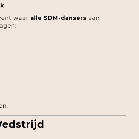
ek
.
event waar
alle SDM-dansers
aan
dagen:
en.
edstrijd