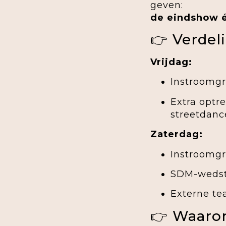
geven:
de eindshow é
👉 Verdel
Vrijdag:
Instroomgr
Extra optr
streetdanc
Zaterdag:
Instroomgr
SDM-wedst
Externe te
👉 Waaro