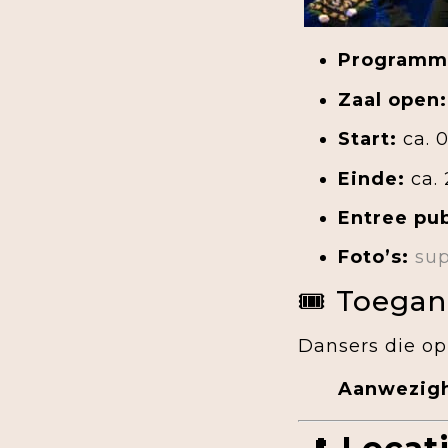
Programm
Zaal open:
Start:
ca. 
Einde:
ca. 
Entree pub
Foto’s:
sup
🎟 Toegan
Dansers die o
Aanwezigh