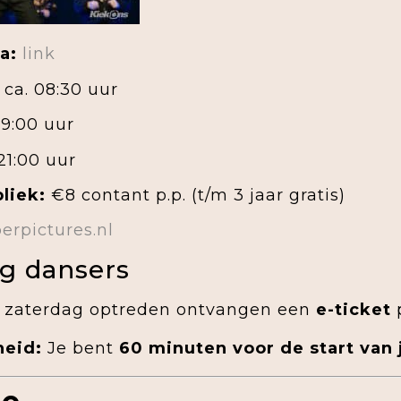
a:
link
ca. 08:30 uur
09:00 uur
21:00 uur
liek:
€8 contant p.p. (t/m 3 jaar gratis)
erpictures.nl
g dansers
p zaterdag optreden ontvangen een
e-ticket
p
eid:
Je bent
60 minuten voor de start van