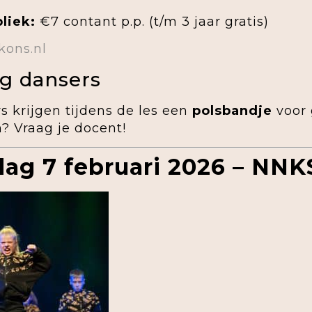
liek:
€7 contant p.p. (t/m 3 jaar gratis)
kons.nl
g dansers
s krijgen tijdens de les een
polsbandje
voor 
? Vraag je docent!
dag 7 februari 2026 – NNK