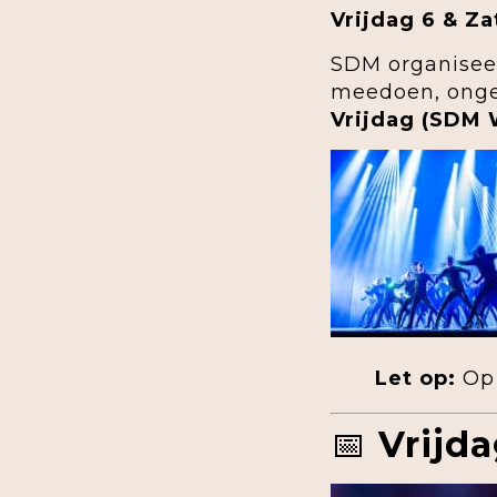
Vrijdag 6 & Z
SDM organiseer
meedoen, ongea
Vrijdag (SDM 
Let op:
Op 
📅
Vrijd