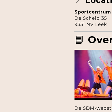
📍
Locat
Sportcentrum
De Schelp 35
9351 NV Leek
📘
Over
De SDM-wedstr