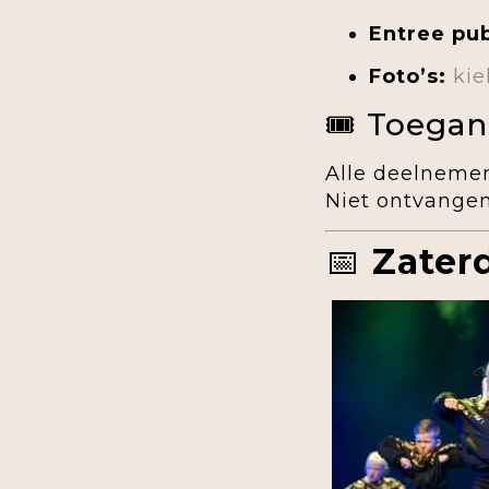
Entree pub
Foto’s:
kie
🎟 Toegan
Alle deelnemer
Niet ontvangen
📅
Zater