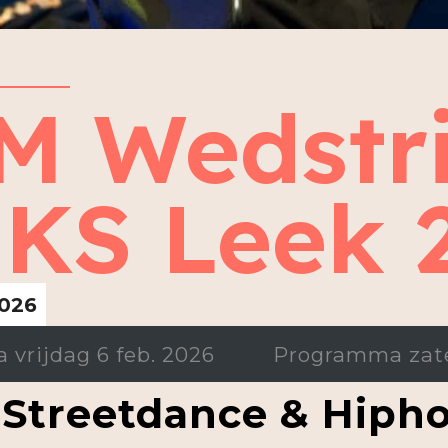
M Wedstri
KS Leek 
2026
vrijdag 6 feb. 2026
Programma zate
Streetdance & Hipho