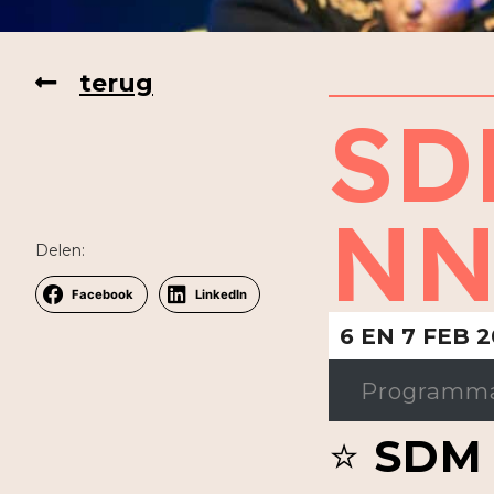
terug
SD
NN
Delen:
Facebook
LinkedIn
6 EN 7 FEB 
Programma 
⭐
SDM 