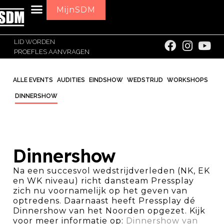
MijnSDM
LID WORDEN
PROEFLES AANVRAGEN
ALLE EVENTS
AUDITIES
EINDSHOW
WEDSTRIJD
WORKSHOPS
DINNERSHOW
Dinnershow
Na een succesvol wedstrijdverleden (NK, EK
en WK niveau) richt dansteam Pressplay
zich nu voornamelijk op het geven van
optredens. Daarnaast heeft Pressplay dé
Dinnershow van het Noorden opgezet. Kijk
voor meer informatie op:
Dinnershow van