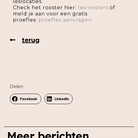
leslocaties.
Check het rooster hier:
lesroosters
of
meld je aan voor een gratis
proefles:
proefles aanvragen
terug
Delen:
Facebook
LinkedIn
Meer berichten