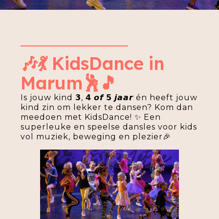
🎶💃 KidsDance in
Marum🕺🎵
Is jouw kind 𝟯, 𝟰 𝙤𝙛 𝟱 𝙟𝙖𝙖𝙧 én heeft jouw
kind zin om lekker te dansen? Kom dan
meedoen met KidsDance! ✨ Een
superleuke en speelse dansles voor kids
vol muziek, beweging en plezier🎉