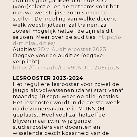
audities georganiseerd om de SDM
(voor)selectie- en demoteams voor het
nieuwe wedstrijdseizoen samen te
stellen. De indeling van welke docent
welk wedstrijdteam zal trainen, zal
zoveel mogelijk hetzelfde zijn als dit
seizoen. Meer over de audities:
https://s-
d-m.nl/audities/
Audities:
SDM Auditierooster 2023
Opgave voor de audities (opgave
verplicht):
https://forms.gle/CqV9CNUqu2U5cjpz5
LESROOSTER 2023-2024
Het reguliere lesrooster voor zowel de
jeugd als volwassenen (dans) start vanaf
maandag 18 sept. weer op alle locaties.
Het lesrooster wordt in de eerste week
na de zomervakantie in MIJNSDM
geplaatst. Heel veel zal hetzelfde
blijven maar i.v.m. wijzigende
studieroosters van docenten en
wisselende beschikbaarheid van de