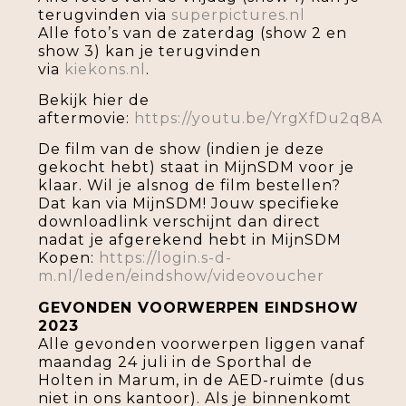
terugvinden via
superpictures.nl
Alle foto’s van de zaterdag (show 2 en
show 3) kan je terugvinden
via
kiekons.nl
.
Bekijk hier de
aftermovie:
https://youtu.be/YrgXfDu2q8A
De film van de show (indien je deze
gekocht hebt) staat in MijnSDM voor je
klaar. Wil je alsnog de film bestellen?
Dat kan via MijnSDM! Jouw specifieke
downloadlink verschijnt dan direct
nadat je afgerekend hebt in MijnSDM
Kopen:
https://login.s-d-
m.nl/leden/eindshow/videovoucher
GEVONDEN VOORWERPEN EINDSHOW
2023
Alle gevonden voorwerpen liggen vanaf
maandag 24 juli in de Sporthal de
Holten in Marum, in de AED-ruimte (dus
niet in ons kantoor). Als je binnenkomt