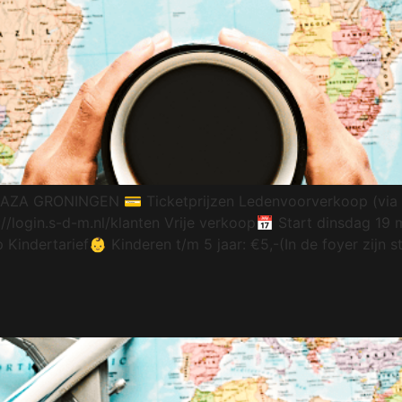
 GRONINGEN 💳 Ticketprijzen Ledenvoorverkoop (via M
://login.s-d-m.nl/klanten Vrije verkoop📅 Start dinsdag 19
 Kindertarief👶 Kinderen t/m 5 jaar: €5,-(In de foyer zijn 