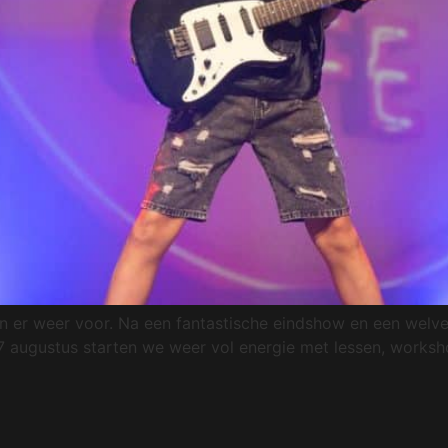
er weer voor. Na een fantastische eindshow en een welve
 augustus starten we weer vol energie met lessen, workshop