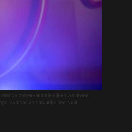
rdiende zomervakantie kijken we alweer
s, audities en natuurlijk heel veel