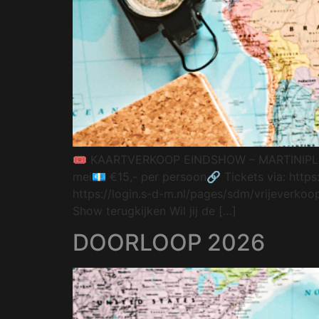
🎟 KAARTVERKOOP EINDSHOW – MARTINIPLAZA
mei💶 €15,- per persoon🔗 Tickets via: https
https://login.s-d-m.nl/pages/sdm/vrijeverkoop
Show terugkijken Wil jij de […]
DOORLOOP 2026