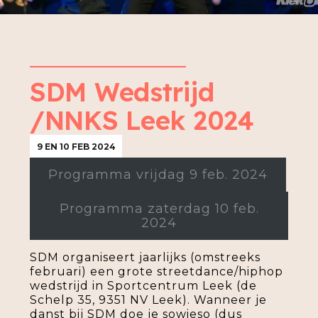
SDM Wedstrijd
/NNKS Leek 2024
9 EN 10 FEB 2024
Programma vrijdag 9 feb. 2024
Programma zaterdag 10 feb.
2024
SDM organiseert jaarlijks (omstreeks
februari) een grote streetdance/hiphop
wedstrijd in Sportcentrum Leek (de
Schelp 35, 9351 NV Leek). Wanneer je
danst bij SDM doe je sowieso (dus