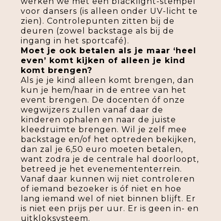
werken we met een blacklight-stempel
voor dansers (is alleen onder UV-licht te
zien). Controlepunten zitten bij de
deuren (zowel backstage als bij de
ingang in het sportcafé).
Moet je ook betalen als je maar ‘heel
even’ komt kijken of alleen je kind
komt brengen?
Als je je kind alleen komt brengen, dan
kun je hem/haar in de entree van het
event brengen. De docenten óf onze
wegwijzers zullen vanaf daar de
kinderen ophalen en naar de juiste
kleedruimte brengen. Wil je zelf mee
backstage en/of het optreden bekijken,
dan zal je 6,50 euro moeten betalen,
want zodra je de centrale hal doorloopt,
betreed je het evenemententerrein.
Vanaf daar kunnen wij niet controleren
of iemand bezoeker is óf niet en hoe
lang iemand wel of niet binnen blijft. Er
is niet een prijs per uur. Er is geen in- en
uitkloksysteem.