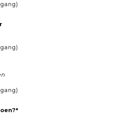
ngang)
r
ngang)
en
ngang)
doen?*