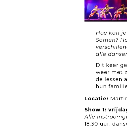
Hoe kan je
Samen? Hoe
verschille
alle danse
Dit keer g
weer met z
de lessen 
hun famili
Locatie:
Marti
Show 1: vrijd
Alle instroomg
18.30 uur: dan