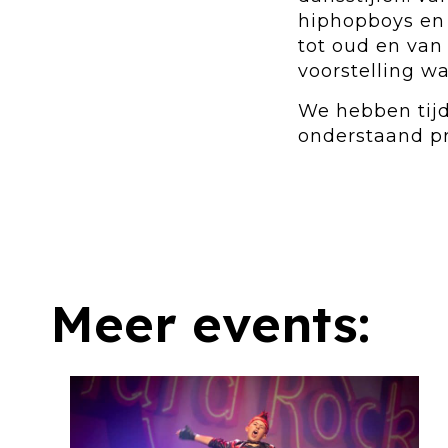
hiphopboys en 
tot oud en van 
voorstelling w
We hebben tij
onderstaand pr
Meer events: