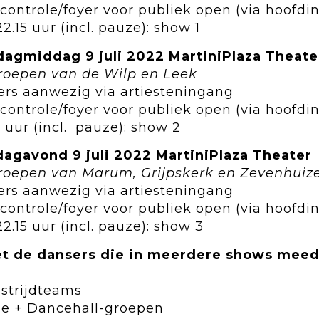
tcontrole/foyer voor publiek open (via hoofdi
22.15 uur (incl. pauze): show 1
dagmiddag 9 juli 2022 MartiniPlaza Theate
roepen van de Wilp en Leek
sers aanwezig via artiesteningang
tcontrole/foyer voor publiek open (via hoofdi
15 uur (incl. pauze): show 2
dagavond 9 juli 2022 MartiniPlaza Theater
groepen van Marum, Grijpskerk en Zevenhuiz
sers aanwezig via artiesteningang
tcontrole/foyer voor publiek open (via hoofdi
22.15 uur (incl. pauze): show 3
et de dansers die in meerdere shows mee
strijdteams
 + Dancehall-groepen