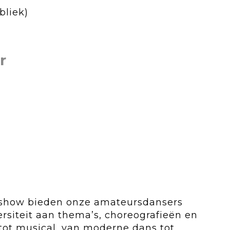
bliek)
r
e show bieden onze amateursdansers
ersiteit aan thema’s, choreografieën en
 tot musical, van moderne dans tot