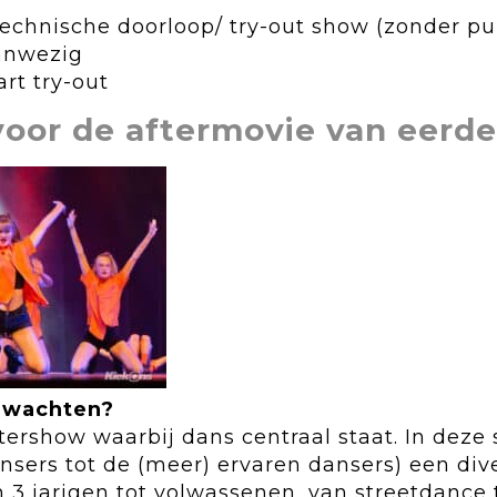
technische doorloop/ try-out show (zonder pu
aanwezig
art try-out
 voor de aftermovie van eerde
rwachten?
tershow waarbij dans centraal staat. In dez
ansers tot de (meer) ervaren dansers) een div
an 3 jarigen tot volwassenen, van streetdance