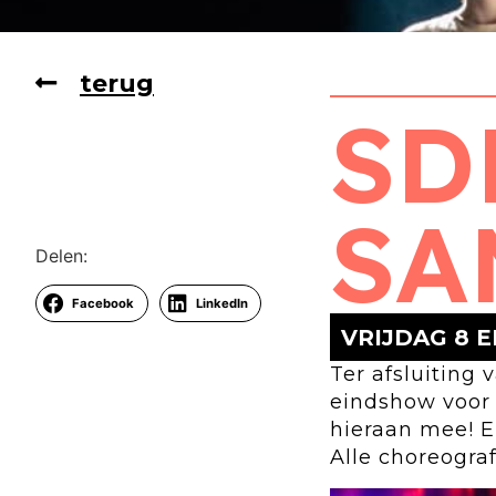
terug
SD
SA
Delen:
Facebook
LinkedIn
VRIJDAG 8 E
Ter afsluiting
eindshow voor 
hieraan mee! E
Alle choreogra