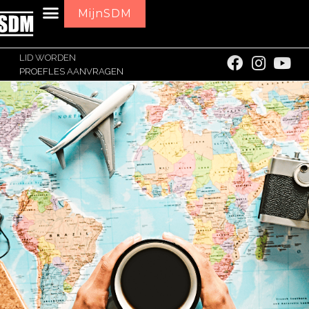
MijnSDM
LID WORDEN
PROEFLES AANVRAGEN