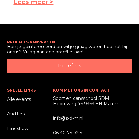
Lees meer >
PROEFLES AANVRAGEN
Ben je geïnteresseerd en wil je graag weten hoe het bij
ons is? Vraag dan een proefles aan!
Proefles
SNELLE LINKS
KOM MET ONS IN CONTACT
Sport en dansschool SDM
Alle events
Hoornweg 46 9363 EH Marum
Audities
info@s-d-m.nl
Eindshow
06 40 75 92 51